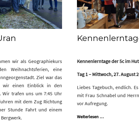
Kennenlerntage
Uran
Kennenlerntage der 5c im Hu
men wir als Geographiekurs
n Weihnachtsferien, eine
Tag 1 – Mittwoch, 27. August 
nngeorgenstadt. Ziel war das
 wir einen Einblick in den
Liebes Tagebuch, endlich. Es
 Wir trafen uns um 7:45 Uhr
mit Frau Schnabel und Herrn
uhren mit dem Zug Richtung
vor Aufregung.
iner Stunde Fahrt und einem
Weiterlesen …
s Bergwerk.