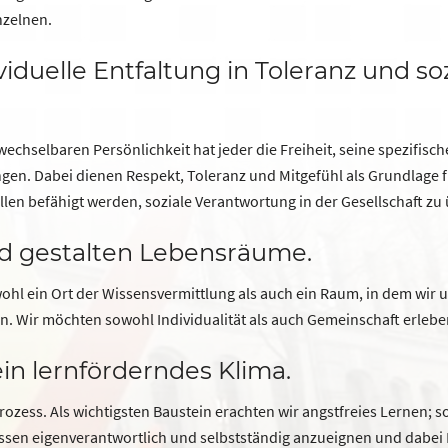
nzelnen.
viduelle Entfaltung in Toleranz und soz
chselbaren Persönlichkeit hat jeder die Freiheit, seine spezifische
gen. Dabei dienen Respekt, Toleranz und Mitgefühl als Grundlage f
llen befähigt werden, soziale Verantwortung in der Gesellschaft z
d gestalten Lebensräume.
wohl ein Ort der Wissensvermittlung als auch ein Raum, in dem wir
. Wir möchten sowohl Individualität als auch Gemeinschaft erlebe
in lernförderndes Klima.
Prozess. Als wichtigsten Baustein erachten wir angstfreies Lernen; 
issen eigenverantwortlich und selbstständig anzueignen und dabei