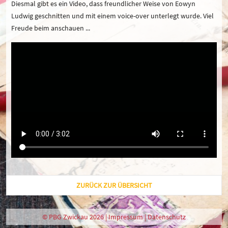
Diesmal gibt es ein Video, dass freundlicher Weise von Eowyn
Ludwig geschnitten und mit einem voice-over unterlegt wurde. Viel
Freude beim anschauen ...
ZURÜCK ZUR ÜBERSICHT
© PBG Zwickau 2026 |
Impressum
|
Datenschutz