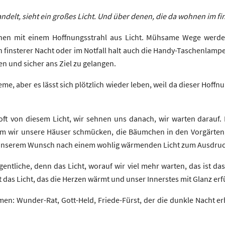
andelt, sieht ein großes Licht. Und über denen, die da wohnen im fin
hen mit einem Hoffnungsstrahl aus Licht. Mühsame Wege werden
n finsterer Nacht oder im Notfall halt auch die Handy-Taschenlampe,
 und sicher ans Ziel zu gelangen.
leme, aber es lässt sich plötzlich wieder leben, weil da dieser Hoff
oft von diesem Licht, wir sehnen uns danach, wir warten darauf. 
em wir unsere Häuser schmücken, die Bäumchen in den Vorgärten,
 unserem Wunsch nach einem wohlig wärmenden Licht zum Ausdruc
igentliche, denn das Licht, worauf wir viel mehr warten, das ist das
 das Licht, das die Herzen wärmt und unser Innerstes mit Glanz erfü
n: Wunder-Rat, Gott-Held, Friede-Fürst, der die dunkle Nacht erhe