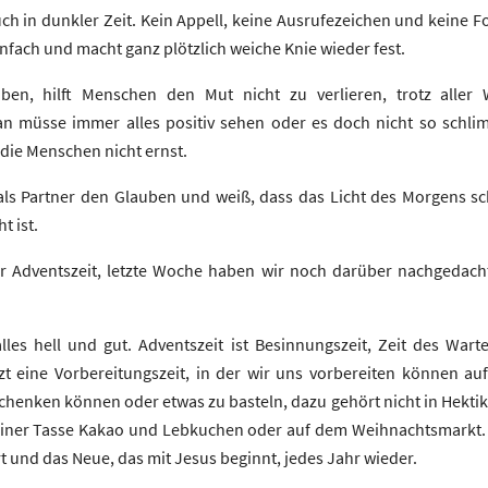
auch in dunkler Zeit. Kein Appell, keine Ausrufezeichen und keine 
einfach und macht ganz plötzlich weiche Knie wieder fest.
ben, hilft Menschen den Mut nicht zu verlieren, trotz aller
 müsse immer alles positiv sehen oder es doch nicht so schlimm s
ie Menschen nicht ernst.
 als Partner den Glauben und weiß, dass das Licht des Morgens s
t ist.
r Adventszeit, letzte Woche haben wir noch darüber nachgedacht
alles hell und gut. Adventszeit ist Besinnungszeit, Zeit des War
zt eine Vorbereitungszeit, in der wir uns vorbereiten können a
henken können oder etwas zu basteln, dazu gehört nicht in Hektik 
ner Tasse Kakao und Lebkuchen oder auf dem Weihnachtsmarkt. V
rt und das Neue, das mit Jesus beginnt, jedes Jahr wieder.