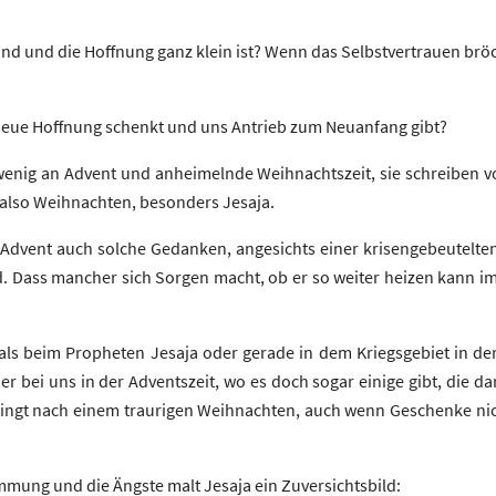
ind und die Hoffnung ganz klein ist? Wenn das Selbstvertrauen brö
t, neue Hoffnung schenkt und uns Antrieb zum Neuanfang gibt?
 wenig an Advent und anheimelnde Weihnachtszeit, sie schreiben
, also Weihnachten, besonders Jesaja.
Advent auch solche Gedanken, angesichts einer krisengebeutelten
d. Dass mancher sich Sorgen macht, ob er so weiter heizen kann im
als beim Propheten Jesaja oder gerade in dem Kriegsgebiet in der
er bei uns in der Adventszeit, wo es doch sogar einige gibt, die 
lingt nach einem traurigen Weihnachten, auch wenn Geschenke nich
immung und die Ängste malt Jesaja ein Zuversichtsbild: