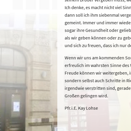
Ich denke, es macht nicht viel Si
dann soll ich ihm siebenmal vergeb
gemeint. Immer und immer wieder. D
sogar ihre Gesundheit oder gelie
als wir geben können oder zu gebe
und sich zu freuen, dass ich nur 
Wenn wir uns am kommenden Sonnta
erfreulich im wahrsten Sinne des 
Freude können wir weitergeben, i
sondern selbst auch Schritte in R
irgendwie verstritten sind, gerad
Großen gelingen wird.
Pfr.i.E. Kay Lohse