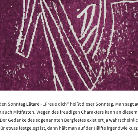
en Sonntag Lätare - „Freue dich“ heißt dieser Sonntag. Man sagt a
b auch Mittfasten. Wegen des freudigen Charakters kann an diesem 
. Der Gedanke des sogenannten Bergfestes existiert ja wahrscheinlic
r etwas festgelegt ist, dann hält man auf der Hälfte irgendwie kurz