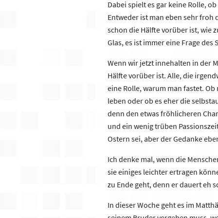
Dabei spielt es gar keine Rolle, 
Entweder ist man eben sehr froh 
schon die Hälfte vorüber ist, wi
Glas, es ist immer eine Frage des
Wenn wir jetzt innehalten in der M
Hälfte vorüber ist. Alle, die irgen
eine Rolle, warum man fastet. O
leben oder ob es eher die selbsta
denn den etwas fröhlicheren Charak
und ein wenig trüben Passionszeit
Ostern sei, aber der Gedanke eben
Ich denke mal, wenn die Menschen
sie einiges leichter ertragen kön
zu Ende geht, denn er dauert eh s
In dieser Woche geht es im Matthä
seinem Bruder vergeben muss, wen