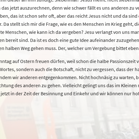
nn das jetzt auszurechnen, denn wie schwer fällt es uns anderen zu
en, das ist schon sehr oft, aber das reicht Jesus nicht und da sind
a stellt sich mir die Frage, wie es den Menschen im Krieg geht, die
bte Menschen, wie kann ich da vergeben? Jesu verlangt von uns m
n bereit sind. Da ist es doch eine gute Idee aufeinander zuzugehen
den halben Weg gehen muss. Der, welcher um Vergebung bittet ebens
g auf Ostern freuen dürfen, weil schon die halbe Passionszeit vor
Wortes, sondern auch die Botschaft, nicht zu vergessen, dass der ha
ndem wir anderen entgegenkommen. Nicht hochnäsig zu warten, bis
ichtung des anderen zu gehen. Vielleicht gelingt uns das im Kleinen
e jetzt in der Zeit der Besinnung und Einkehr und wir können nur ho