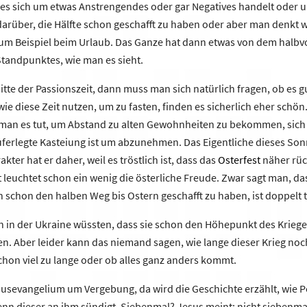
ob es sich um etwas Anstrengendes oder gar Negatives handelt oder 
darüber, die Hälfte schon geschafft zu haben oder aber man denkt
e zum Beispiel beim Urlaub. Das Ganze hat dann etwas von dem halb
 Standpunktes, wie man es sieht.
itte der Passionszeit, dann muss man sich natürlich fragen, ob es gu
dwie diese Zeit nutzen, um zu fasten, finden es sicherlich eher schön.
b man es tut, um Abstand zu alten Gewohnheiten zu bekommen, sich
uferlegte Kasteiung ist um abzunehmen. Das Eigentliche dieses Son
ter hat er daher, weil es tröstlich ist, dass das
Osterfest
näher rüc
 leuchtet schon ein wenig die österliche Freude. Zwar sagt man, da
 schon den halben Weg bis Ostern geschafft zu haben, ist doppelt t
 in der Ukraine wüssten, dass sie schon den Höhepunkt des Krieg
nen. Aber leider kann das niemand sagen, wie lange dieser Krieg n
chon viel zu lange oder ob alles ganz anders kommt.
usevangelium um Vergebung, da wird die Geschichte erzählt, wie Pet
n dieser an ihm sündigt. Siebenmal? Jesus meint: nicht siebenma