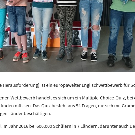
e Herausforderung) ist ein europaweiter Englischwettbewerb für Schü
enen Wettbewerb handelt es sich um ein Multiple-Choice-Quiz, bei d
finden müssen. Das Quiz besteht aus 54 Fragen, die sich mit Gram
gen Länder beschäftigen.
l im Jahr 2016 bei 606.000 Schülern in 7 Ländern, darunter auch D