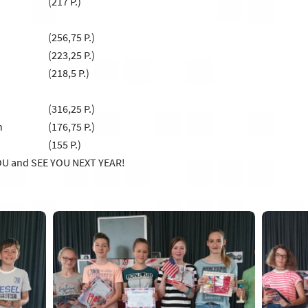
(217 P.)
(256,75 P.)
(223,25 P.)
(218,5 P.)
(316,25 P.)
n
(176,75 P.)
(155 P.)
U and SEE YOU NEXT YEAR!