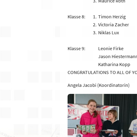
3.
Maurice Roth
Klasse 8:
1.
Timon Herzig
2.
Victoria Zacher
3.
Niklas Lux
Klasse 9:
Leonie Firke
Jason Hiesterman
Katharina Kopp
CONGRATULATIONS TO ALL OF YO
Angela Jacobi (Koordinatorin)