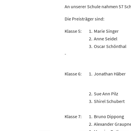
An unserer Schule nahmen 57 Schü
Die Preisträger sind:
Klasse 5:
1.
Marie Singer
2.
Anne Seidel
3.
Oscar Schönthal
-
Klasse 6:
1.
Jonathan Häber
2.
Sue Ann Pilz
3.
Shirel Schubert
Klasse 7:
1.
Bruno Dippong
2.
Alexander Graupn